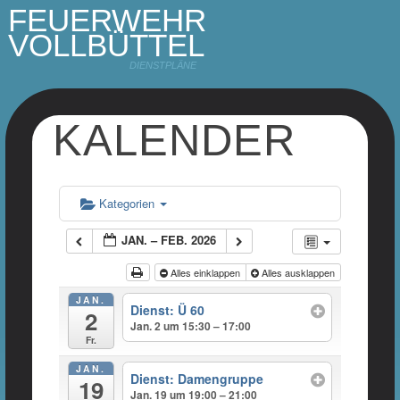
FEUERWEHR
VOLLBÜTTEL
DIENSTPLÄNE
KALENDER
Kategorien
JAN. – FEB. 2026
Alles einklappen
Alles ausklappen
JAN.
Dienst: Ü 60
2
Jan. 2 um 15:30 – 17:00
Fr.
JAN.
Dienst: Damengruppe
19
Jan. 19 um 19:00 – 21:00