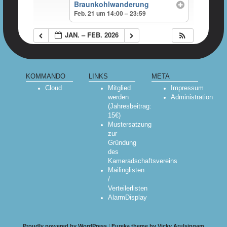
Braunkohlwanderung
Feb. 21 um 14:00 – 23:59
JAN. – FEB. 2026
KOMMANDO
LINKS
META
Cloud
Mitglied
Impressum
werden
Administration
(Jahresbeitrag:
15€)
Mustersatzung
zur
Gründung
des
Kameradschaftsvereins
Mailinglisten
/
Verteilerlisten
AlarmDisplay
Proudly powered by WordPress
|
Eureka theme by Vicky Arulsingam