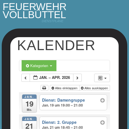
FEUERWEHR
VOLLBÜTTEL
DIENSTPLÄNE
KALENDER
Kategorien
JAN. – APR. 2026
Alles einklappen
Alles ausklappen
JAN.
Dienst: Damengruppe
19
Jan. 19 um 19:00 – 21:00
Mo.
JAN.
Dienst: 2. Gruppe
21
Jan. 21 um 18:45 – 21:00