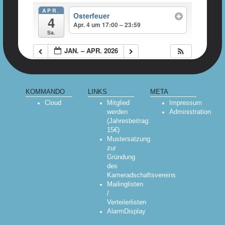
APR.
Osterfeuer
4
Apr. 4 um 17:00 – 23:59
Sa.
JAN. – APR. 2026
KOMMANDO
LINKS
META
Cloud
Mitglied
Impressum
werden
Administration
(Jahresbeitrag:
15€)
Mustersatzung
zur
Gründung
des
Kameradschaftsvereins
Mailinglisten
/
Verteilerlisten
AlarmDisplay