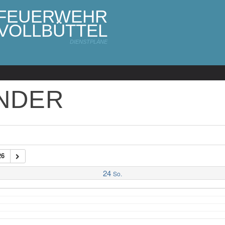
FEUERWEHR
VOLLBÜTTEL
DIENSTPLÄNE
NDER
26
24
So.